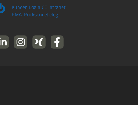
Kunden Login CE Intranet
RMA-Rücksendebeleg